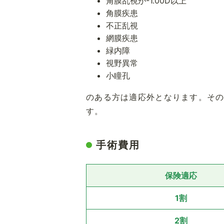
角膜乱視が-1.00D以上
角膜疾患
不正乱視
網膜疾患
緑内障
視野異常
小瞳孔
のある方は適応外となります。そ
す。
手術費用
保険適応
1割
2割