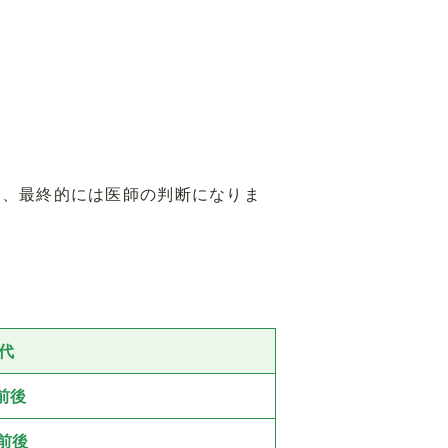
り、最終的には医師の判断になりま
代
円前後
円前後